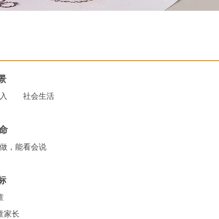
景
入
社会生活
命
做，能看会说
标
童
童家长