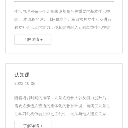
生活自理对每一个儿童来说都是至关重要的基本生活技
能。 本课程的设计目标是培养儿童日常独立生活及进行
独立社会活动的能力，使其能够融入到同龄或生活技能
相当儿童的生活和学习环境中去，并为其以后的社会自
了解详情 +
立奠定···
认知课
2023-10-06
随着培训时间的推移，儿童逐渐长大以及能力提升后，
需要逐步进入普通的集体化的教育环境。自闭症儿童往
往学习动机薄弱且缺乏主动性，无法与他人建立关系，
对他人的关注度较弱，注意力很难集中且易分散，理解
了解详情 +