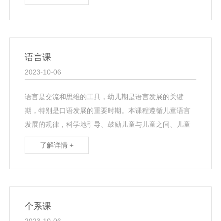
能力、记···
语言课
2023-10-06
语言是交流和思维的工具，幼儿期是语言发展的关键
期，特别是口语发展的重要时期。本课程遵循儿童语言
发展的规律，科学地引导、鼓励儿童与儿童之间、儿童
与成人之间的大量的积极的言语交往，以尽快提高儿童
了解详情 +
的语言表达···
个系课
2023-10-06